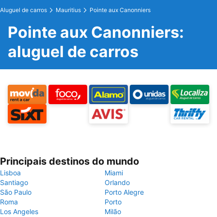
Aluguel de carros
Mauritius
Pointe aux Canonniers
Pointe aux Canonniers:
aluguel de carros
Principais destinos do mundo
Lisboa
Miami
Santiago
Orlando
São Paulo
Porto Alegre
Roma
Porto
Los Angeles
Milão