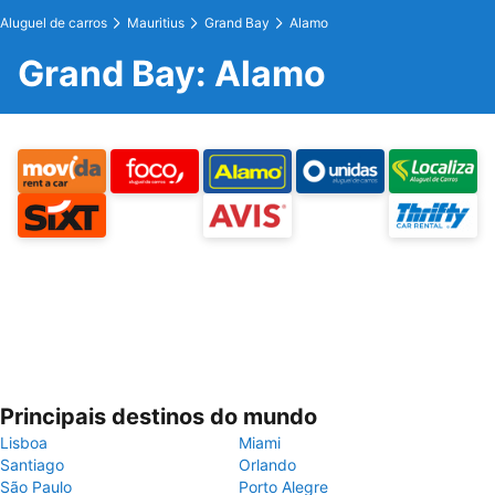
Aluguel de carros
Mauritius
Grand Bay
Alamo
Grand Bay: Alamo
Principais destinos do mundo
Lisboa
Miami
Santiago
Orlando
São Paulo
Porto Alegre