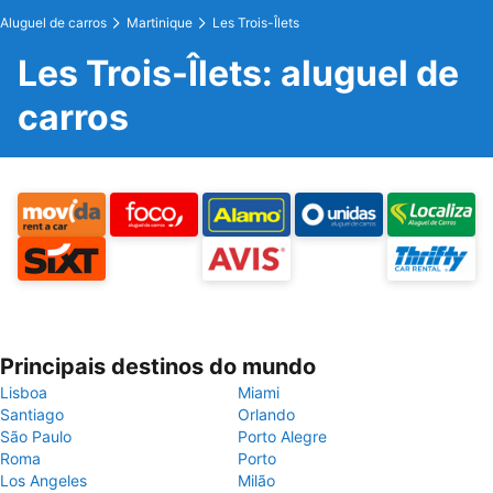
Aluguel de carros
Martinique
Les Trois-Îlets
Les Trois-Îlets: aluguel de
carros
Principais destinos do mundo
Lisboa
Miami
Santiago
Orlando
São Paulo
Porto Alegre
Roma
Porto
Los Angeles
Milão