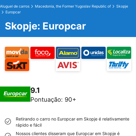
Aluguel de carros
Macedonia, the Former Yugoslav Republic of
Skopje
Europcar
Skopje: Europcar
9.1
Pontuação
:
90+
Retirando o carro no Europcar em Skopje é relativamente
rápido e fácil
Nossos clientes disseram que Europcar em Skopje é