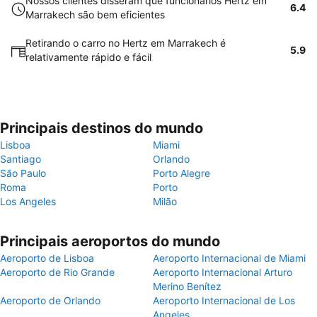
Nossos clientes disseram que funcionários Hertz em
6.4
Marrakech são bem eficientes
Retirando o carro no Hertz em Marrakech é
5.9
relativamente rápido e fácil
Principais destinos do mundo
Lisboa
Miami
Santiago
Orlando
São Paulo
Porto Alegre
Roma
Porto
Los Angeles
Milão
Principais aeroportos do mundo
Aeroporto de Lisboa
Aeroporto Internacional de Miami
Aeroporto de Rio Grande
Aeroporto Internacional Arturo
Merino Benítez
Aeroporto de Orlando
Aeroporto Internacional de Los
Angeles