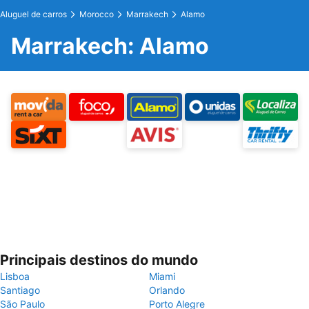
Aluguel de carros
Morocco
Marrakech
Alamo
Marrakech: Alamo
Principais destinos do mundo
Lisboa
Miami
Santiago
Orlando
São Paulo
Porto Alegre