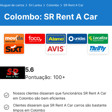
Aluguel de carros
Sri Lanka
Colombo
SR Rent A Car
Colombo: SR Rent A Car
5.6
Pontuação
:
100+
Nossos clientes disseram que funcionários SR Rent A Car
em Colombo são bem eficientes
Clientes disseram que SR Rent A Car carros são bastante
limpos em Colombo