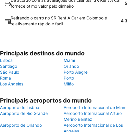
De acordo com as avaliações dos clientes, SR Rent A Car
5
fornece ótimo valor pelo dinheiro
Retirando o carro no SR Rent A Car em Colombo é
4.3
relativamente rápido e fácil
Principais destinos do mundo
Lisboa
Miami
Santiago
Orlando
São Paulo
Porto Alegre
Roma
Porto
Los Angeles
Milão
Principais aeroportos do mundo
Aeroporto de Lisboa
Aeroporto Internacional de Miami
Aeroporto de Rio Grande
Aeroporto Internacional Arturo
Merino Benítez
Aeroporto de Orlando
Aeroporto Internacional de Los
Angeles