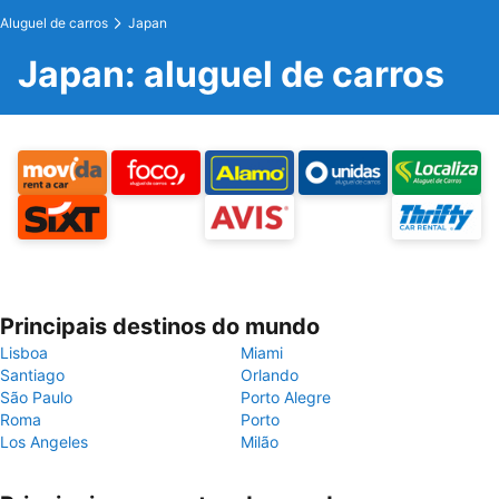
Aluguel de carros
Japan
Japan: aluguel de carros
Principais destinos do mundo
Lisboa
Miami
Santiago
Orlando
São Paulo
Porto Alegre
Roma
Porto
Los Angeles
Milão