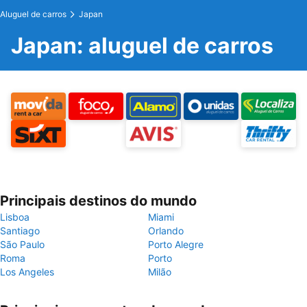
Aluguel de carros
Japan
Japan: aluguel de carros
Principais destinos do mundo
Lisboa
Miami
Santiago
Orlando
São Paulo
Porto Alegre
Roma
Porto
Los Angeles
Milão