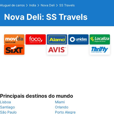
Aluguel de carros
India
Nova Deli
SS Travels
Nova Deli: SS Travels
Principais destinos do mundo
Lisboa
Miami
Santiago
Orlando
São Paulo
Porto Alegre