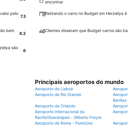
encontrar
valor pelo
Retirando o carro no Budget em Herzeliya é 
7.3
 são bem
Clientes disseram que Budget carros são ba
6.2
zeliya são
6
Principais aeroportos do mundo
Aeroporto de Lisboa
Aeropor
Aeroporto de Rio Grande
Aeroport
Benítez
Aeroporto de Orlando
Aeropor
Aeroporto Internacional do
Aeropor
Recife/Guararapes - Gilberto Freyre
Aeroporto de Roma - Fiumicino
Aeropor