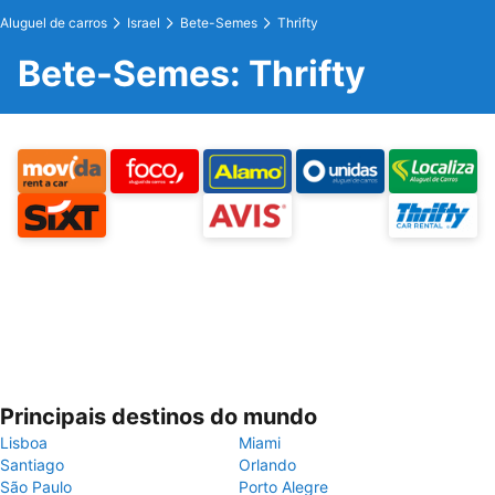
Aluguel de carros
Israel
Bete-Semes
Thrifty
Bete-Semes: Thrifty
Principais destinos do mundo
Lisboa
Miami
Santiago
Orlando
São Paulo
Porto Alegre