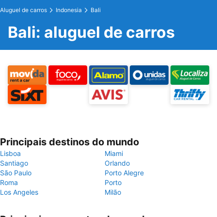
Aluguel de carros
Indonesia
Bali
Bali: aluguel de carros
Principais destinos do mundo
Lisboa
Miami
Santiago
Orlando
São Paulo
Porto Alegre
Roma
Porto
Los Angeles
Milão