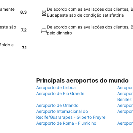
vamente
De acordo com as avaliações dos clientes, 
8.3
Budapeste são de condição satisfatória
este são
De acordo com as avaliações dos clientes, 
7.2
pelo dinheiro
ápido e
7.1
Principais aeroportos do mundo
Aeroporto de Lisboa
Aeropor
Aeroporto de Rio Grande
Aeroport
Benítez
Aeroporto de Orlando
Aeropor
Aeroporto Internacional do
Aeropor
Recife/Guararapes - Gilberto Freyre
Aeroporto de Roma - Fiumicino
Aeropor