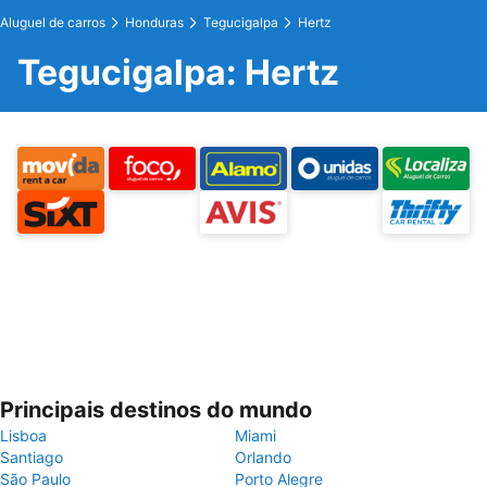
Aluguel de carros
Honduras
Tegucigalpa
Hertz
Tegucigalpa: Hertz
Principais destinos do mundo
Lisboa
Miami
Santiago
Orlando
São Paulo
Porto Alegre