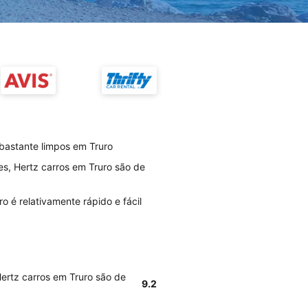
 bastante limpos em Truro
es, Hertz carros em Truro são de
 é relativamente rápido e fácil
Hertz carros em Truro são de
9.2