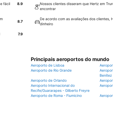
 fácil
8.9
Nossos clientes disseram que Hertz em Truro
encontrar
em
De acordo com as avaliações dos clientes, H
8.7
dinheiro
l
7.9
Principais aeroportos do mundo
Aeroporto de Lisboa
Aeropor
Aeroporto de Rio Grande
Aeroport
Benítez
Aeroporto de Orlando
Aeropor
Aeroporto Internacional do
Aeropor
Recife/Guararapes - Gilberto Freyre
Aeroporto de Roma - Fiumicino
Aeropor