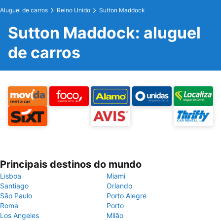
Aluguel de carros
Reino Unido
Sutton Maddock
Sutton Maddock: aluguel
de carros
Principais destinos do mundo
Lisboa
Miami
Santiago
Orlando
São Paulo
Porto Alegre
Roma
Porto
Los Angeles
Milão