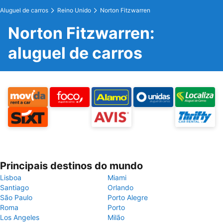
Aluguel de carros
Reino Unido
Norton Fitzwarren
Norton Fitzwarren:
aluguel de carros
Principais destinos do mundo
Lisboa
Miami
Santiago
Orlando
São Paulo
Porto Alegre
Roma
Porto
Los Angeles
Milão