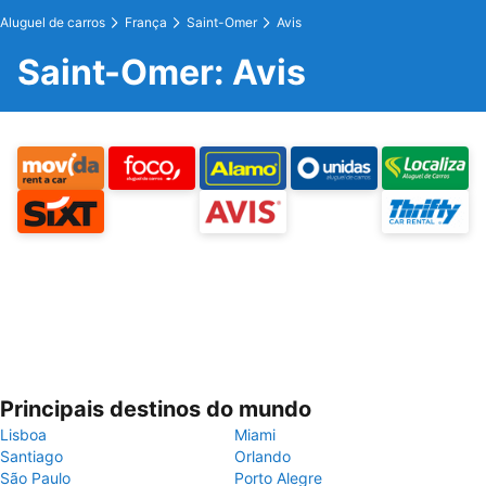
Aluguel de carros
França
Saint-Omer
Avis
Saint-Omer: Avis
Principais destinos do mundo
Lisboa
Miami
Santiago
Orlando
São Paulo
Porto Alegre