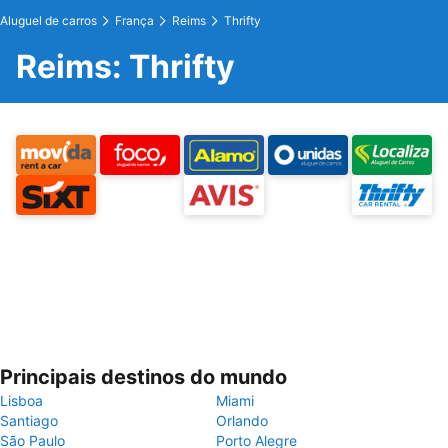
Aluguel de carros
França
Reims
Thrifty
Reims: Thrifty
Principais destinos do mundo
Lisboa
Miami
Santiago
Orlando
São Paulo
Porto Alegre