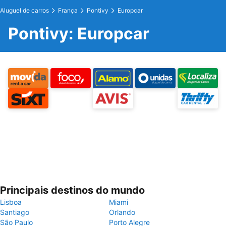
Aluguel de carros
França
Pontivy
Europcar
Pontivy: Europcar
Principais destinos do mundo
Lisboa
Miami
Santiago
Orlando
São Paulo
Porto Alegre