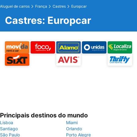
Aluguel de carros
França
Castres
Europcar
Castres: Europcar
Principais destinos do mundo
Lisboa
Miami
Santiago
Orlando
São Paulo
Porto Alegre