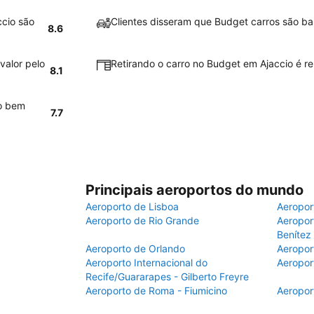
ccio são
Clientes disseram que Budget carros são ba
8.6
valor pelo
Retirando o carro no Budget em Ajaccio é rel
8.1
ão bem
7.7
Principais aeroportos do mundo
Aeroporto de Lisboa
Aeropor
Aeroporto de Rio Grande
Aeroport
Benítez
Aeroporto de Orlando
Aeropor
Aeroporto Internacional do
Aeropor
Recife/Guararapes - Gilberto Freyre
Aeroporto de Roma - Fiumicino
Aeropor