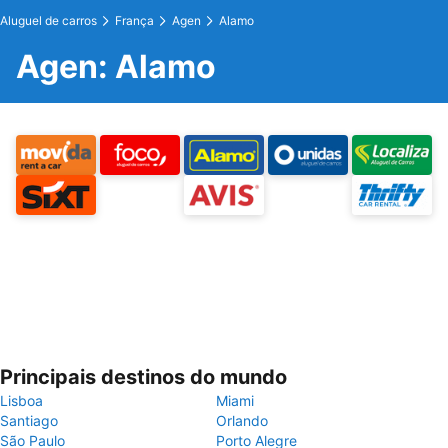
Aluguel de carros
França
Agen
Alamo
Agen: Alamo
Principais destinos do mundo
Lisboa
Miami
Santiago
Orlando
São Paulo
Porto Alegre