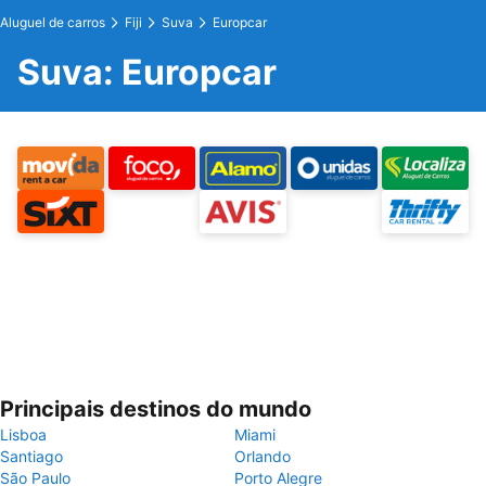
Aluguel de carros
Fiji
Suva
Europcar
Suva: Europcar
Principais destinos do mundo
Lisboa
Miami
Santiago
Orlando
São Paulo
Porto Alegre