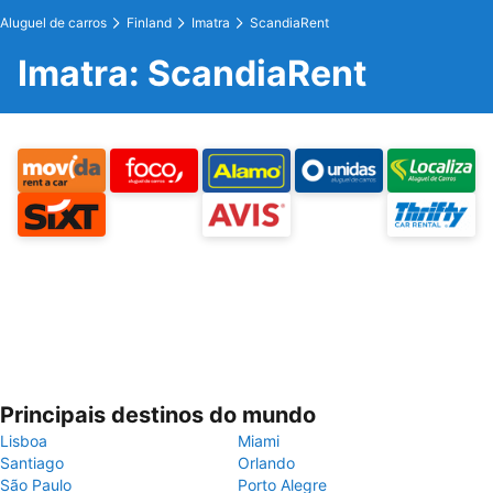
Aluguel de carros
Finland
Imatra
ScandiaRent
Imatra: ScandiaRent
Principais destinos do mundo
Lisboa
Miami
Santiago
Orlando
São Paulo
Porto Alegre