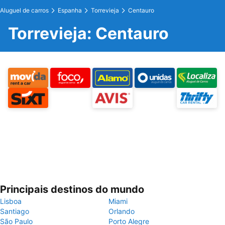
Aluguel de carros
Espanha
Torrevieja
Centauro
Torrevieja: Centauro
Principais destinos do mundo
Lisboa
Miami
Santiago
Orlando
São Paulo
Porto Alegre