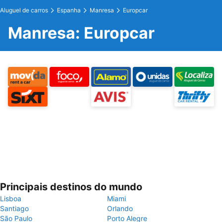
Aluguel de carros
Espanha
Manresa
Europcar
Manresa: Europcar
Principais destinos do mundo
Lisboa
Miami
Santiago
Orlando
São Paulo
Porto Alegre