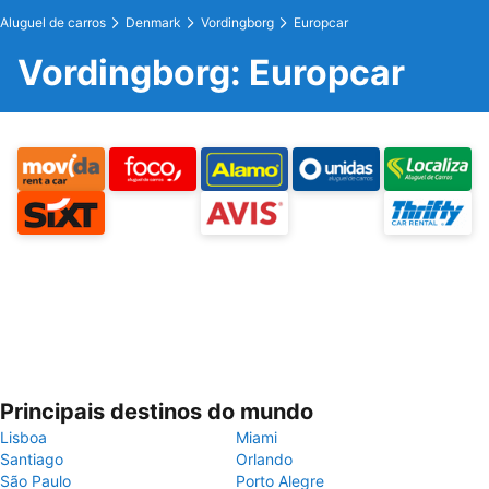
Aluguel de carros
Denmark
Vordingborg
Europcar
Vordingborg: Europcar
Principais destinos do mundo
Lisboa
Miami
Santiago
Orlando
São Paulo
Porto Alegre