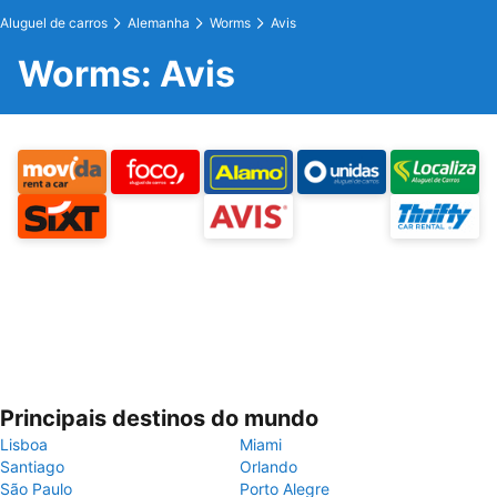
Aluguel de carros
Alemanha
Worms
Avis
Worms: Avis
Principais destinos do mundo
Lisboa
Miami
Santiago
Orlando
São Paulo
Porto Alegre