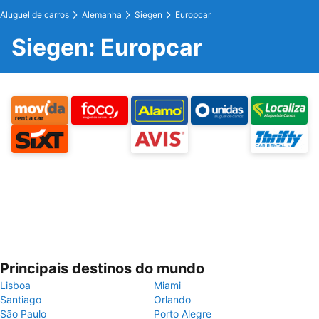
Aluguel de carros
Alemanha
Siegen
Europcar
Siegen: Europcar
Principais destinos do mundo
Lisboa
Miami
Santiago
Orlando
São Paulo
Porto Alegre