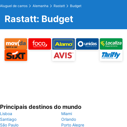
Aluguel de carros
Alemanha
Rastatt
Budget
Rastatt: Budget
Principais destinos do mundo
Lisboa
Miami
Santiago
Orlando
São Paulo
Porto Alegre