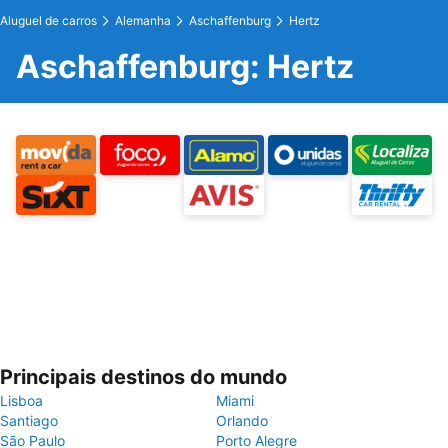
Aluguel de carros
Alemanha
Aschaffenburg
Hertz
Aschaffenburg: Hertz
Principais destinos do mundo
Lisboa
Miami
Santiago
Orlando
São Paulo
Porto Alegre