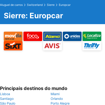
Aluguel de carros
Switzerland
Sierre
Europcar
Sierre: Europcar
Principais destinos do mundo
Lisboa
Miami
Santiago
Orlando
São Paulo
Porto Alegre