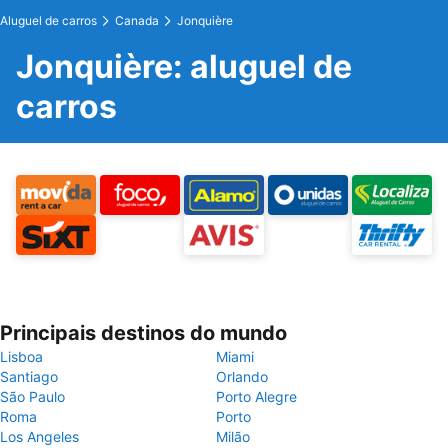
Aluguel de carros
Canada
Jonquière
Jonquière: aluguel de
carros
Principais destinos do mundo
Lisboa
Miami
Santiago
Orlando
São Paulo
Porto Alegre
Roma
Porto
Los Angeles
Milão