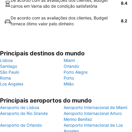
De acordo com as avaliações dos clientes, Budget
8.4
carros em Varna são de condição satisfatória
De acordo com as avaliações dos clientes, Budget
8.2
fornece ótimo valor pelo dinheiro
Principais destinos do mundo
Lisboa
Miami
Santiago
Orlando
São Paulo
Porto Alegre
Roma
Porto
Los Angeles
Milão
Principais aeroportos do mundo
Aeroporto de Lisboa
Aeroporto Internacional de Miami
Aeroporto de Rio Grande
Aeroporto Internacional Arturo
Merino Benítez
Aeroporto de Orlando
Aeroporto Internacional de Los
Angeles