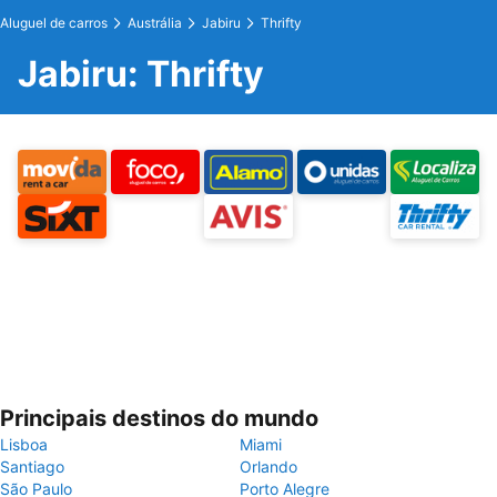
Aluguel de carros
Austrália
Jabiru
Thrifty
Jabiru: Thrifty
Principais destinos do mundo
Lisboa
Miami
Santiago
Orlando
São Paulo
Porto Alegre