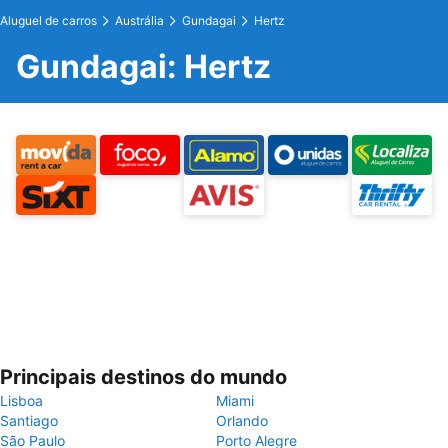
Aluguel de carros
Austrália
Gundagai
Hertz
Gundagai: Hertz
Principais destinos do mundo
Lisboa
Miami
Santiago
Orlando
São Paulo
Porto Alegre