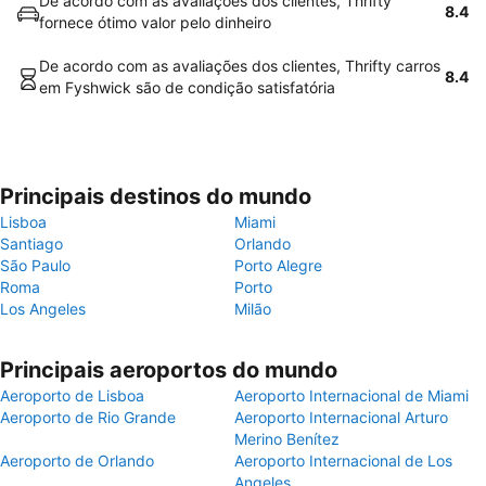
De acordo com as avaliações dos clientes, Thrifty
8.4
fornece ótimo valor pelo dinheiro
De acordo com as avaliações dos clientes, Thrifty carros
8.4
em Fyshwick são de condição satisfatória
Principais destinos do mundo
Lisboa
Miami
Santiago
Orlando
São Paulo
Porto Alegre
Roma
Porto
Los Angeles
Milão
Principais aeroportos do mundo
Aeroporto de Lisboa
Aeroporto Internacional de Miami
Aeroporto de Rio Grande
Aeroporto Internacional Arturo
Merino Benítez
Aeroporto de Orlando
Aeroporto Internacional de Los
Angeles