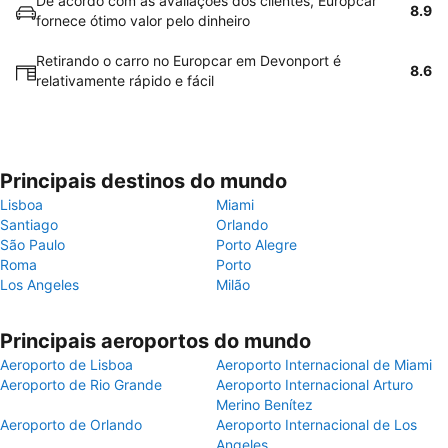
De acordo com as avaliações dos clientes, Europcar
8.9
fornece ótimo valor pelo dinheiro
Retirando o carro no Europcar em Devonport é
8.6
relativamente rápido e fácil
Principais destinos do mundo
Lisboa
Miami
Santiago
Orlando
São Paulo
Porto Alegre
Roma
Porto
Los Angeles
Milão
Principais aeroportos do mundo
Aeroporto de Lisboa
Aeroporto Internacional de Miami
Aeroporto de Rio Grande
Aeroporto Internacional Arturo
Merino Benítez
Aeroporto de Orlando
Aeroporto Internacional de Los
Angeles