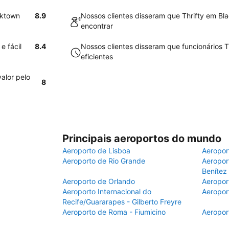
cktown
8.9
Nossos clientes disseram que Thrifty em Bla
encontrar
e fácil
8.4
Nossos clientes disseram que funcionários 
eficientes
alor pelo
8
Principais aeroportos do mundo
Aeroporto de Lisboa
Aeropor
Aeroporto de Rio Grande
Aeroport
Benítez
Aeroporto de Orlando
Aeropor
Aeroporto Internacional do
Aeropor
Recife/Guararapes - Gilberto Freyre
Aeroporto de Roma - Fiumicino
Aeropor