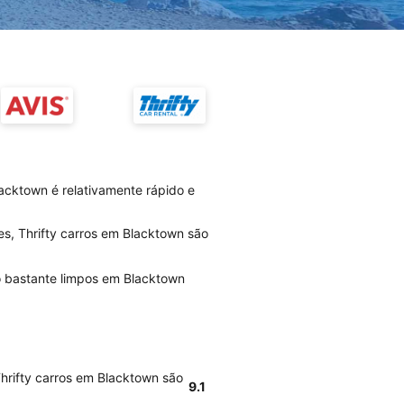
acktown é relativamente rápido e
es, Thrifty carros em Blacktown são
ão bastante limpos em Blacktown
Thrifty carros em Blacktown são
9.1