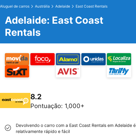
Aluguel de carros
Austrália
Adelaide
East Coast Rentals
Adelaide: East Coast
Rentals
8.2
Pontuação
:
1,000+
Devolvendo o carro com a East Coast Rentals em Adelaide é
relativamente rápido e fácil