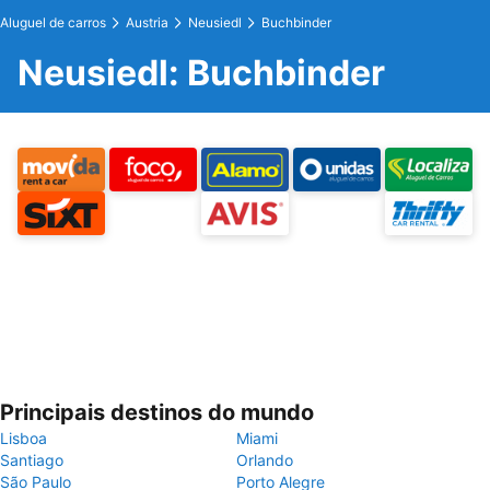
Aluguel de carros
Austria
Neusiedl
Buchbinder
Neusiedl: Buchbinder
Principais destinos do mundo
Lisboa
Miami
Santiago
Orlando
São Paulo
Porto Alegre