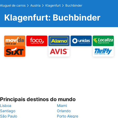
Aluguel de carros
Austria
Klagenfurt
Buchbinder
Klagenfurt: Buchbinder
Principais destinos do mundo
Lisboa
Miami
Santiago
Orlando
São Paulo
Porto Alegre