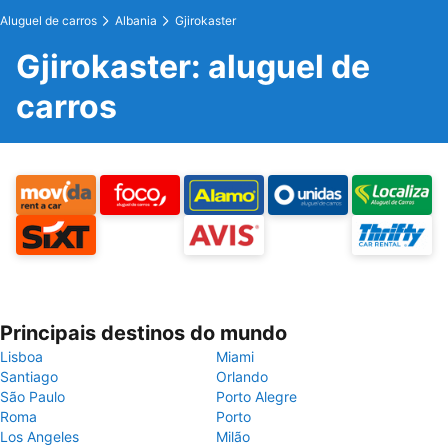
Aluguel de carros
Albania
Gjirokaster
Gjirokaster: aluguel de
carros
Principais destinos do mundo
Lisboa
Miami
Santiago
Orlando
São Paulo
Porto Alegre
Roma
Porto
Los Angeles
Milão