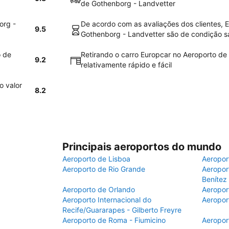
de Gothenborg - Landvetter
org -
De acordo com as avaliações dos clientes, 
9.5
Gothenborg - Landvetter são de condição sa
o de
Retirando o carro Europcar no Aeroporto de
9.2
relativamente rápido e fácil
o valor
8.2
Principais aeroportos do mundo
Aeroporto de Lisboa
Aeropor
Aeroporto de Rio Grande
Aeroport
Benítez
Aeroporto de Orlando
Aeropor
Aeroporto Internacional do
Aeropor
Recife/Guararapes - Gilberto Freyre
Aeroporto de Roma - Fiumicino
Aeropor