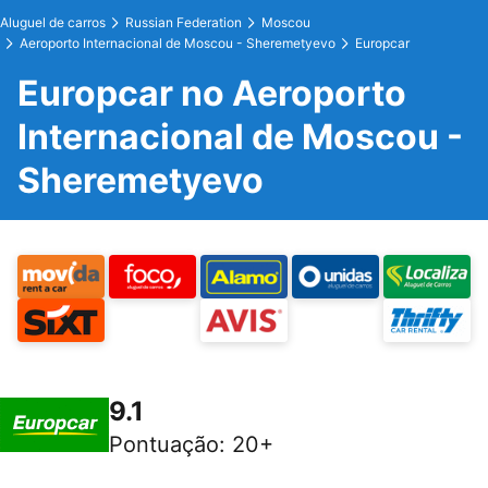
Aluguel de carros
Russian Federation
Moscou
Aeroporto Internacional de Moscou - Sheremetyevo
Europcar
Europcar no Aeroporto
Internacional de Moscou -
Sheremetyevo
9.1
Pontuação
:
20+