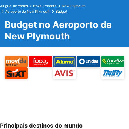
Aluguel de carros
Nova Zelândia
New Plymouth
Aeroporto de New Plymouth
Budget
Budget no Aeroporto de
New Plymouth
Principais destinos do mundo