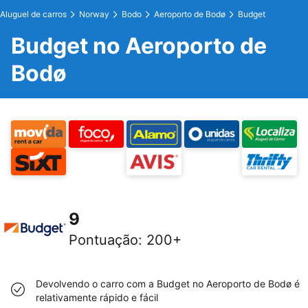
Aluguel de carros
Norway
Bodo
Aeroporto de Bodø
Budget
Budget no Aeroporto de
Bodø
9
Pontuação
:
200+
Devolvendo o carro com a Budget no Aeroporto de Bodø é
relativamente rápido e fácil