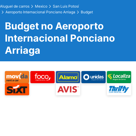
Aluguel de carros
Mexico
San Luis Potosí
Aeroporto Internacional Ponciano Arriaga
Budget
Budget no Aeroporto
Internacional Ponciano
Arriaga